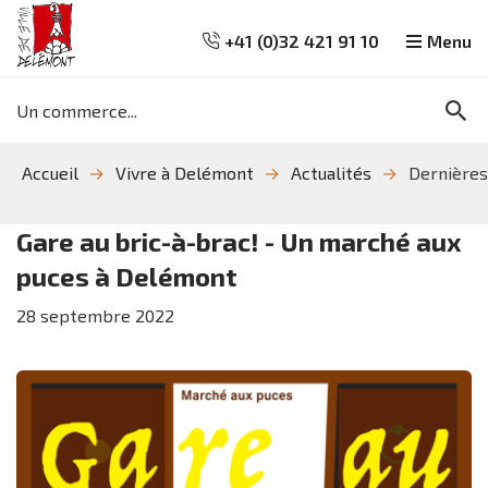
+41 (0)32 421 91 10
Menu
Mots
Re
clés
Aller
Aller
Aller
Accueil
Vivre à Delémont
Actualités
Dernières
à
au
à
la
contenu
la
recherche
navigation
Gare au bric-à-brac! - Un marché aux
puces à Delémont
28
septembre
2022