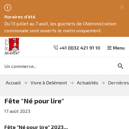
Fe
Horaires d'été
ce
Du 13 juillet au 7 août, les guichets de l'Administration
me
communale sont ouverts le matin uniquement.
+41 (0)32 421 91 10
Menu
Mots
Re
clés
Aller
Aller
Aller
Accueil
Vivre à Delémont
Actualités
Dernières
à
au
à
la
contenu
la
recherche
navigation
Fête "Né pour lire"
17
août
2023
Fête "Né pour lire" 2023...