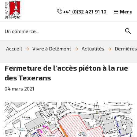
+41 (0)32 421 91 10
Menu
Mots
Re
clés
Aller
Aller
Aller
Accueil
Vivre à Delémont
Actualités
Dernières
à
au
à
la
contenu
la
recherche
navigation
Fermeture de l'accès piéton à la rue
des Texerans
04
mars
2021