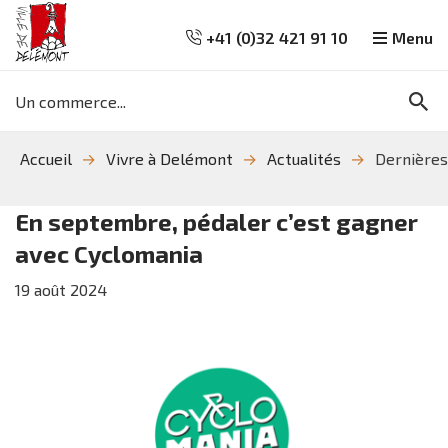
+41 (0)32 421 91 10
Menu
Mots
Re
clés
Aller
Aller
Aller
Accueil
Vivre à Delémont
Actualités
Dernières
à
au
à
la
contenu
la
recherche
navigation
En septembre, pédaler c’est gagner
avec Cyclomania
19
août
2024