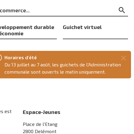
ts
Re
s
veloppement durable
Guichet virtuel
 économie
Horaires d'été
Fer
Du 13 juillet au 7 août, les guichets de l'Administration
ce
communale sont ouverts le matin uniquement.
mes
es est
Espace-Jeunes
Place de l'Etang
2800 Delémont