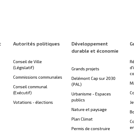
t
Autorités politiques
Développement
G
durable et économie
Conseil de Ville
Ré
(Législatif)
d'
Grands projets
c
Commissions communales
Delémont Cap sur 2030
Ma
(PAL)
Conseil communal
(Exécutif)
Co
Urbanisme - Espaces
publics
Votations - élections
J
Nature et paysage
B
Plan Climat
C
en
Permis de construire