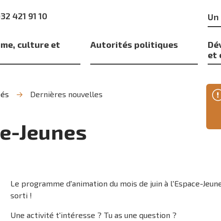
Mo
)32 421 91 10
clé
me, culture et
Autorités politiques
Dé
s
et
tés
Dernières nouvelles
ce-Jeunes
Le programme d'animation du mois de juin à l'Espace-Jeun
sorti !
Une activité t'intéresse ? Tu as une question ?