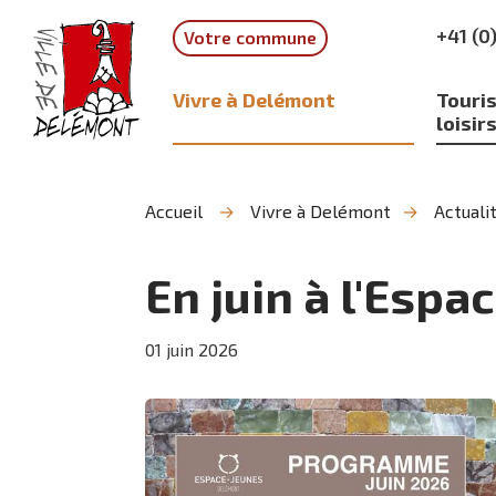
Aller
Aller
Aller
+41 (0
Votre commune
à
au
à
la
contenu
la
recherche
navigation
Vivre à Delémont
Touris
loisir
Accueil
Vivre à Delémont
Actuali
En juin à l'Espa
01
juin
2026