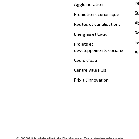
Pe
Agglomération
Su
Promotion économique
Ab
Routes et canalisations
Ro
Energies et Eaux
In
Projets et
développements sociaux
Et
Cours d'eau
Centre Ville Plus
Prix à l'innovation
© 2026 Municipalité de Delémont. Tous droits réservés