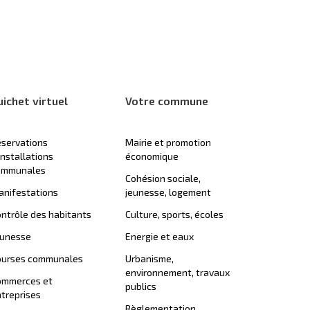
uichet virtuel
Votre commune
servations
Mairie et promotion
installations
économique
ommunales
Cohésion sociale,
nifestations
jeunesse, logement
ntrôle des habitants
Culture, sports, écoles
eunesse
Energie et eaux
ourses communales
Urbanisme,
environnement, travaux
ommerces et
publics
treprises
Règlementation