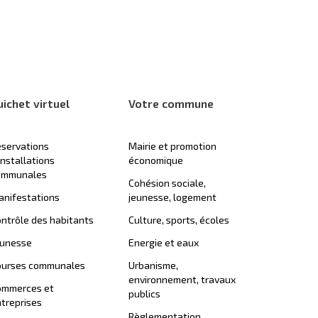
uichet virtuel
Votre commune
servations
Mairie et promotion
installations
économique
ommunales
Cohésion sociale,
nifestations
jeunesse, logement
ntrôle des habitants
Culture, sports, écoles
eunesse
Energie et eaux
ourses communales
Urbanisme,
environnement, travaux
ommerces et
publics
treprises
Règlementation