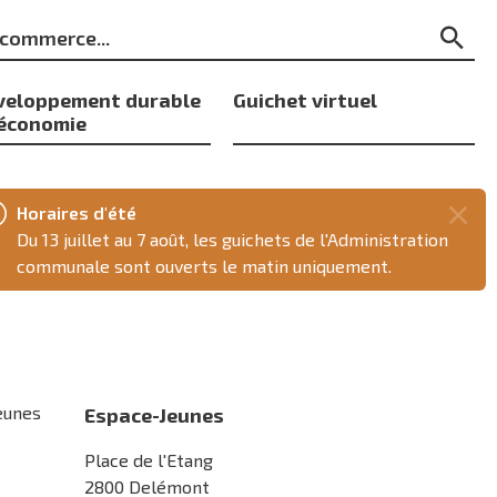
ts
Re
s
veloppement durable
Guichet virtuel
 économie
Horaires d'été
Fer
Du 13 juillet au 7 août, les guichets de l'Administration
ce
communale sont ouverts le matin uniquement.
mes
eunes
Espace-Jeunes
Place de l'Etang
2800 Delémont