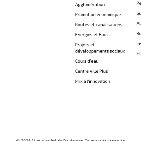
Pe
Agglomération
Su
Promotion économique
Ab
Routes et canalisations
Ro
Energies et Eaux
In
Projets et
développements sociaux
Et
Cours d'eau
Centre Ville Plus
Prix à l'innovation
© 2026 Municipalité de Delémont. Tous droits réservés