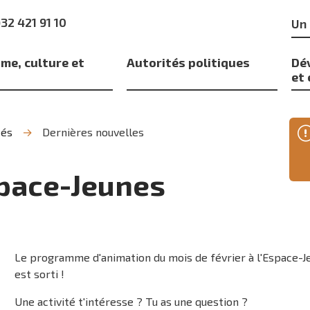
Mo
)32 421 91 10
clé
me, culture et
Autorités politiques
Dé
s
et
tés
Dernières nouvelles
Espace-Jeunes
Le programme d'animation du mois de février à l'Espace-J
est sorti !
Une activité t'intéresse ? Tu as une question ?