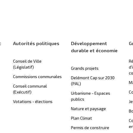
t
Autorités politiques
Développement
G
durable et économie
Conseil de Ville
Ré
(Législatif)
d'
Grands projets
c
Commissions communales
Delémont Cap sur 2030
Ma
(PAL)
Conseil communal
(Exécutif)
Co
Urbanisme - Espaces
publics
Votations - élections
J
Nature et paysage
B
Plan Climat
C
en
Permis de construire