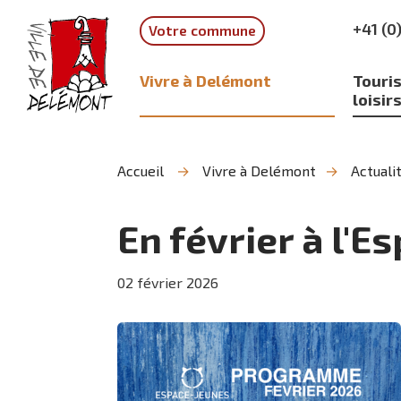
Aller
Aller
Aller
+41 (0
Votre commune
à
au
à
la
contenu
la
recherche
navigation
Vivre à Delémont
Touris
loisir
Accueil
Vivre à Delémont
Actuali
En février à l'
02
février
2026