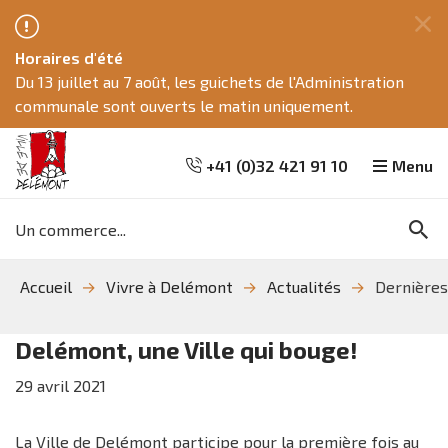
Fe
Horaires d'été
ce
Du 13 juillet au 7 août, les guichets de l'Administration
me
communale sont ouverts le matin uniquement.
+41 (0)32 421 91 10
Menu
Mots
Re
clés
Aller
Aller
Aller
Accueil
Vivre à Delémont
Actualités
Dernières
à
au
à
la
contenu
la
recherche
navigation
Delémont, une Ville qui bouge!
29
avril
2021
La Ville de Delémont participe pour la première fois au