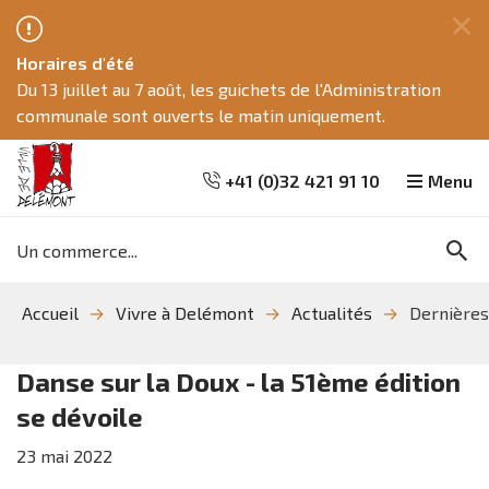
Fe
Horaires d'été
ce
Du 13 juillet au 7 août, les guichets de l'Administration
me
communale sont ouverts le matin uniquement.
+41 (0)32 421 91 10
Menu
Mots
Re
clés
Aller
Aller
Aller
Accueil
Vivre à Delémont
Actualités
Dernières
à
au
à
la
contenu
la
recherche
navigation
Danse sur la Doux - la 51ème édition
se dévoile
23
mai
2022