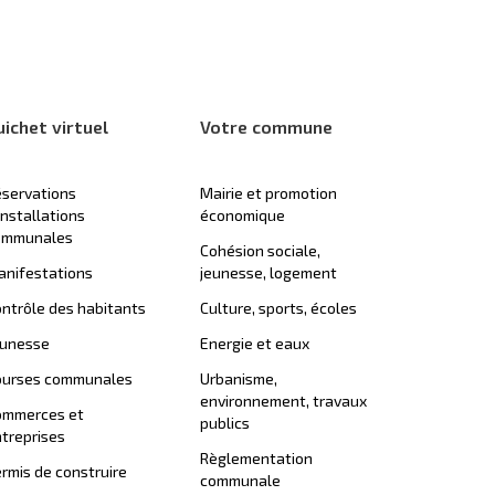
uichet virtuel
Votre commune
servations
Mairie et promotion
installations
économique
ommunales
Cohésion sociale,
nifestations
jeunesse, logement
ntrôle des habitants
Culture, sports, écoles
eunesse
Energie et eaux
ourses communales
Urbanisme,
environnement, travaux
ommerces et
publics
treprises
Règlementation
rmis de construire
communale