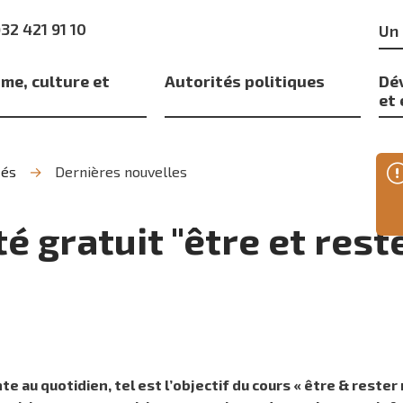
Mo
)32 421 91 10
clé
me, culture et
Autorités politiques
Dé
s
et
tés
Dernières nouvelles
é gratuit "être et reste
te au quotidien, tel est l’objectif du cours « être & reste