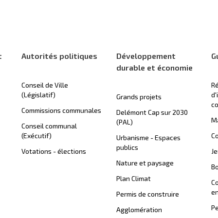
t
Autorités politiques
Développement
G
durable et économie
Conseil de Ville
Ré
(Législatif)
d'
Grands projets
c
Commissions communales
Delémont Cap sur 2030
Ma
(PAL)
Conseil communal
(Exécutif)
Co
Urbanisme - Espaces
publics
Votations - élections
J
Nature et paysage
B
Plan Climat
C
en
Permis de construire
Pe
Agglomération