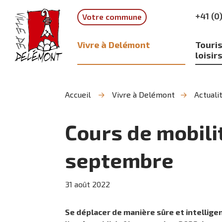
Aller
Aller
Aller
+41 (0
Votre commune
à
au
à
la
contenu
la
recherche
navigation
Vivre à Delémont
Touris
loisir
Accueil
Vivre à Delémont
Actuali
Cours de mobilit
septembre
31
août
2022
Se déplacer de manière sûre et intelligen