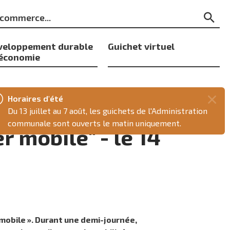
ts
Re
s
veloppement durable
Guichet virtuel
 économie
Horaires d'été
Fer
Du 13 juillet au 7 août, les guichets de l'Administration
ce
communale sont ouverts le matin uniquement.
r mobile" - le 14
mes
r mobile ». Durant une demi-journée,