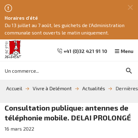
Fe
Horaires d'été
ce
Du 13 juillet au 7 août, les guichets de l'Administration
me
communale sont ouverts le matin uniquement.
+41 (0)32 421 91 10
Menu
Mots
Re
clés
Aller
Aller
Aller
Accueil
Vivre à Delémont
Actualités
Dernières
à
au
à
la
contenu
la
recherche
navigation
Consultation publique: antennes de
téléphonie mobile. DELAI PROLONGÉ
16
mars
2022