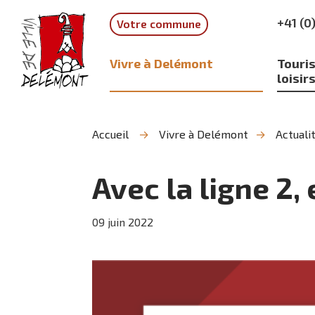
Aller
Aller
Aller
+41 (0
Votre commune
à
au
à
la
contenu
la
recherche
navigation
Vivre à Delémont
Touris
loisir
Accueil
Vivre à Delémont
Actuali
Avec la ligne 2
09
juin
2022