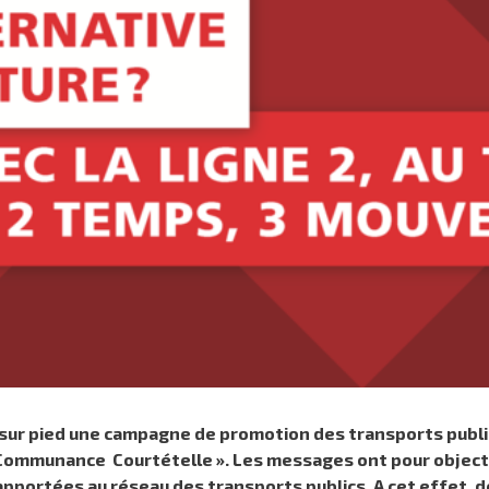
ur pied une campagne de promotion des transports publics
ommunance Courtételle ». Les messages ont pour objectif d
apportées au réseau des transports publics. A cet effet, d