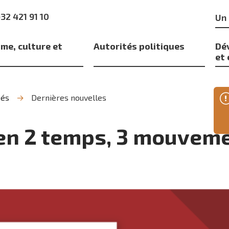
Mo
)32 421 91 10
clé
me, culture et
Autorités politiques
Dé
s
et
tés
Dernières nouvelles
, en 2 temps, 3 mouvem