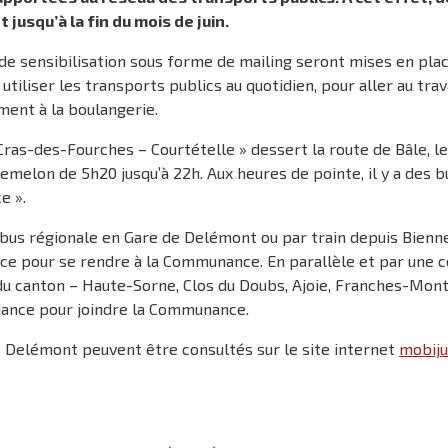
squ’à la fin du mois de juin.
de sensibilisation sous forme de mailing seront mises en plac
à utiliser les transports publics au quotidien, pour aller au trav
ment à la boulangerie.
 Cras-des-Fourches – Courtételle » dessert la route de Bâle, le
elon de 5h20 jusqu’à 22h. Aux heures de pointe, il y a des bu
e ».
de bus régionale en Gare de Delémont ou par train depuis Bie
 pour se rendre à la Communance. En parallèle et par une co
 du canton – Haute-Sorne, Clos du Doubs, Ajoie, Franches-Mo
dance pour joindre la Communance.
e Delémont peuvent être consultés sur le site internet
mobiju