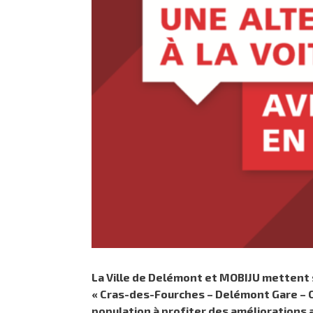
La Ville de Delémont et MOBIJU mettent s
« Cras-des-Fourches – Delémont Gare – C
population à profiter des améliorations 