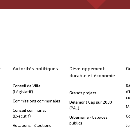
t
Autorités politiques
Développement
G
durable et économie
Conseil de Ville
Ré
(Législatif)
d'
Grands projets
c
Commissions communales
Delémont Cap sur 2030
Ma
(PAL)
Conseil communal
(Exécutif)
Co
Urbanisme - Espaces
publics
Votations - élections
J