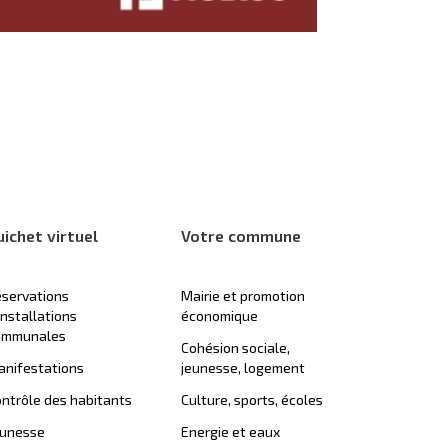
uichet virtuel
Votre commune
servations
Mairie et promotion
installations
économique
ommunales
Cohésion sociale,
nifestations
jeunesse, logement
ntrôle des habitants
Culture, sports, écoles
eunesse
Energie et eaux