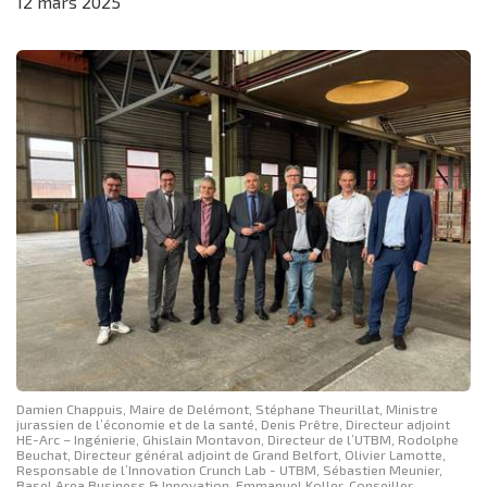
12
mars
2025
Damien Chappuis, Maire de Delémont, Stéphane Theurillat, Ministre
jurassien de l’économie et de la santé, Denis Prêtre, Directeur adjoint
HE-Arc – Ingénierie, Ghislain Montavon, Directeur de l’UTBM, Rodolphe
Beuchat, Directeur général adjoint de Grand Belfort, Olivier Lamotte,
Responsable de l’Innovation Crunch Lab - UTBM, Sébastien Meunier,
Basel Area Business & Innovation, Emmanuel Koller, Conseiller