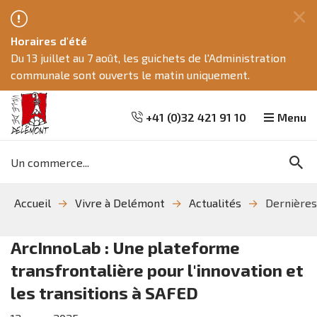
Fe
Horaires d'été
ce
Du 13 juillet au 7 août, les guichets de l'Administration
me
communale sont ouverts le matin uniquement.
+41 (0)32 421 91 10
Menu
Mots
Re
clés
Aller
Aller
Aller
Accueil
Vivre à Delémont
Actualités
Dernières
à
au
à
la
contenu
la
recherche
navigation
ArcInnoLab : Une plateforme
transfrontalière pour l'innovation et
les transitions à SAFED