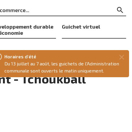
ts
Re
s
veloppement durable
Guichet virtuel
 économie
Horaires d'été
Fer
Du 13 juillet au 7 août, les guichets de l'Administration
ce
communale sont ouverts le matin uniquement.
t - Tchoukball
mes