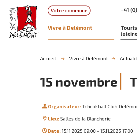
Aller
Aller
Aller
+41 (0
Votre commune
à
au
à
la
contenu
la
recherche
navigation
Vivre à Delémont
Touris
loisir
Accueil
Vivre à Delémont
Actuali
15
novembre
T
Organisateur:
Tchoukball Club Delémo
Lieu:
Salles de la Blancherie
Date:
15.11.2025 09:00
-
15.11.2025 17:00