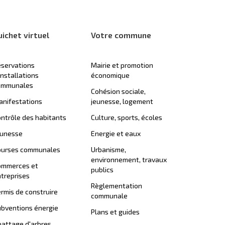
uichet virtuel
Votre commune
servations
Mairie et promotion
installations
économique
ommunales
Cohésion sociale,
nifestations
jeunesse, logement
ntrôle des habitants
Culture, sports, écoles
eunesse
Energie et eaux
ourses communales
Urbanisme,
environnement, travaux
ommerces et
publics
treprises
Règlementation
rmis de construire
communale
bventions énergie
Plans et guides
attage d'arbres