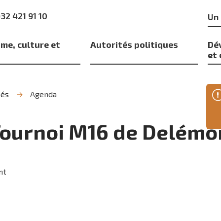
Mo
)32 421 91 10
clé
me, culture et
Autorités politiques
Dé
s
et
tés
Agenda
ournoi M16 de Delémon
nt