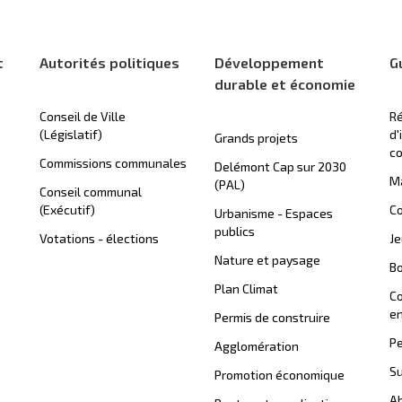
t
Autorités politiques
Développement
G
durable et économie
Conseil de Ville
Ré
(Législatif)
d'
Grands projets
c
Commissions communales
Delémont Cap sur 2030
Ma
(PAL)
Conseil communal
(Exécutif)
Co
Urbanisme - Espaces
publics
Votations - élections
J
Nature et paysage
B
Plan Climat
C
en
Permis de construire
Pe
Agglomération
Su
Promotion économique
Ab