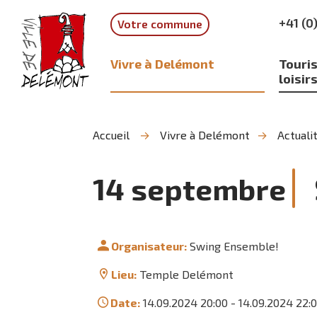
Aller
Aller
Aller
+41 (0
Votre commune
à
au
à
la
contenu
la
recherche
navigation
Vivre à Delémont
Touris
loisir
Accueil
Vivre à Delémont
Actuali
14
septembre
Organisateur:
Swing Ensemble!
Lieu:
Temple Delémont
Date:
14.09.2024 20:00
-
14.09.2024 22: