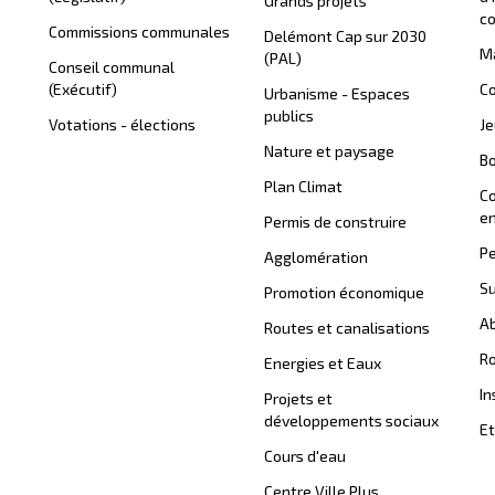
Grands projets
c
Commissions communales
Delémont Cap sur 2030
Ma
(PAL)
Conseil communal
(Exécutif)
Co
Urbanisme - Espaces
publics
Votations - élections
J
Nature et paysage
B
Plan Climat
C
en
Permis de construire
Pe
Agglomération
Su
Promotion économique
Ab
Routes et canalisations
Ro
Energies et Eaux
In
Projets et
développements sociaux
Et
Cours d'eau
Centre Ville Plus