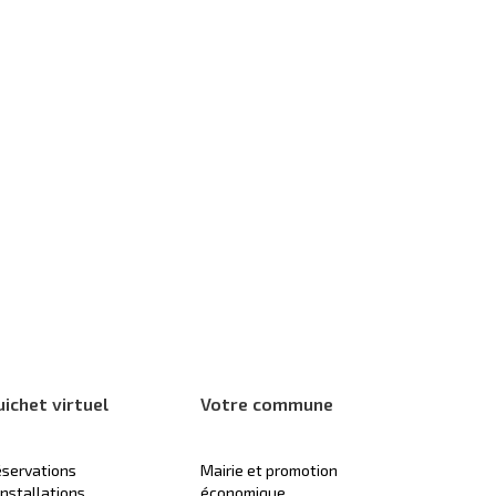
uichet virtuel
Votre commune
servations
Mairie et promotion
installations
économique