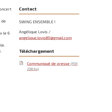
Contact
concert
 de
SWING ENSEMBLE !
Angélique Lovis /
x le 6
angelique.lovis80@gmail.com
ale.
Téléchargement
e.
Communiqué de presse
(PDF,
298 Ko)