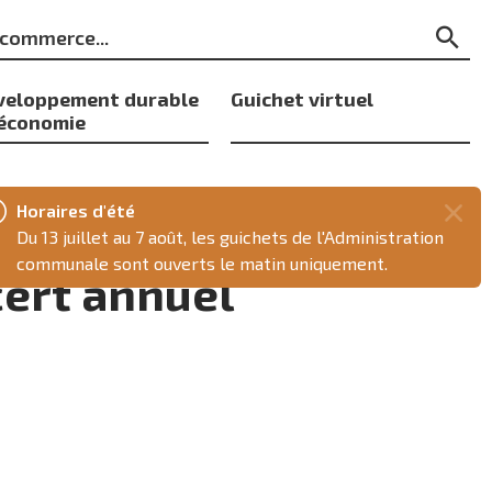
ts
Re
s
veloppement durable
Guichet virtuel
 économie
Horaires d'été
Fer
Du 13 juillet au 7 août, les guichets de l'Administration
ce
communale sont ouverts le matin uniquement.
ert annuel
mes