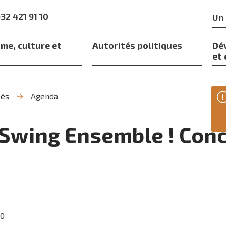
Mo
)32 421 91 10
clé
me, culture et
Autorités politiques
Dé
s
et
tés
Agenda
Swing Ensemble ! Conc
00