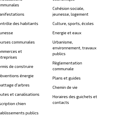
ommunales
Cohésion sociale,
nifestations
jeunesse, logement
ntrôle des habitants
Culture, sports, écoles
eunesse
Energie et eaux
ourses communales
Urbanisme,
environnement, travaux
ommerces et
publics
treprises
Règlementation
rmis de construire
communale
bventions énergie
Plans et guides
attage d'arbres
Chemin de vie
utes et canalisations
Horaires des guichets et
contacts
scription chien
ablissements publics