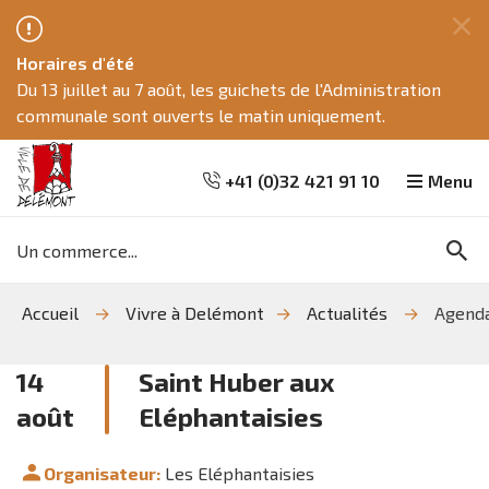
Fe
Horaires d'été
ce
Du 13 juillet au 7 août, les guichets de l'Administration
me
communale sont ouverts le matin uniquement.
+41 (0)32 421 91 10
Menu
Mots
Re
clés
Aller
Aller
Aller
Accueil
Vivre à Delémont
Actualités
Agend
à
au
à
la
contenu
la
recherche
navigation
14
Saint Huber aux
août
Eléphantaisies
Organisateur:
Les Eléphantaisies