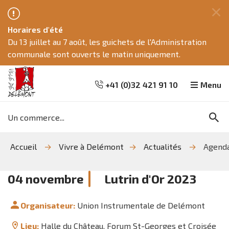
Fe
Horaires d'été
ce
Du 13 juillet au 7 août, les guichets de l'Administration
me
communale sont ouverts le matin uniquement.
+41 (0)32 421 91 10
Menu
Mots
Re
clés
Aller
Aller
Aller
Accueil
Vivre à Delémont
Actualités
Agend
à
au
à
la
contenu
la
recherche
navigation
04
novembre
Lutrin d'Or 2023
Organisateur:
Union Instrumentale de Delémont
Lieu:
Halle du Château, Forum St-Georges et Croisée