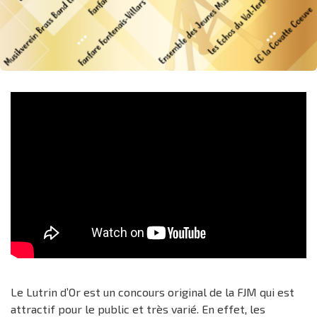
Le Lutrin d’Or est un concours original de la FJM qui est
attractif pour le public et très varié. En effet, les