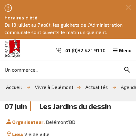
Fe
Horaires d'été
ce
Du 13 juillet au 7 août, les guichets de l'Administration
me
communale sont ouverts le matin uniquement.
+41 (0)32 421 91 10
Menu
Mots
Re
clés
Aller
Aller
Aller
Accueil
Vivre à Delémont
Actualités
Agend
à
au
à
la
contenu
la
recherche
navigation
07
juin
Les Jardins du dessin
Organisateur:
Delémont'BD
Lieu:
Vieille Ville