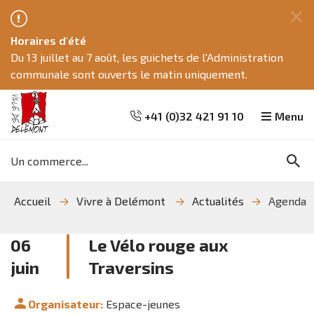
Fe
Horaires d'été
ce
Du 13 juillet au 7 août, les guichets de l'Administration
me
communale sont ouverts le matin uniquement.
+41 (0)32 421 91 10
Menu
Mots
Re
clés
Aller
Aller
Aller
Accueil
Vivre à Delémont
Actualités
Agenda
à
au
à
la
contenu
la
recherche
navigation
06
Le Vélo rouge aux
juin
Traversins
Organisateur:
Espace-jeunes