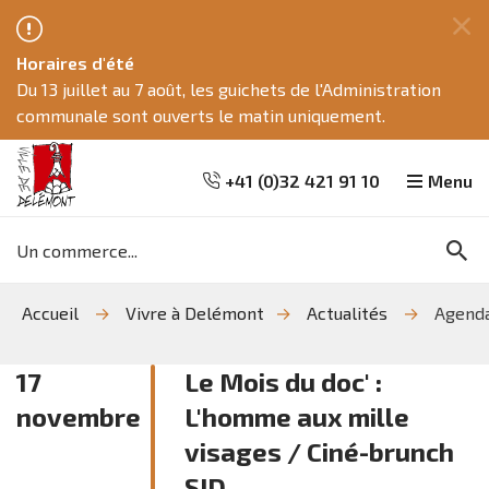
Fe
Horaires d'été
ce
Du 13 juillet au 7 août, les guichets de l'Administration
me
communale sont ouverts le matin uniquement.
+41 (0)32 421 91 10
Menu
Mots
Re
clés
Aller
Aller
Aller
Accueil
Vivre à Delémont
Actualités
Agend
à
au
à
la
contenu
la
recherche
navigation
17
Le Mois du doc' :
novembre
L'homme aux mille
visages / Ciné-brunch
SID