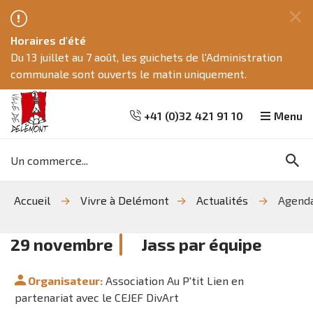
Fe
Horaires d'été
ce
Du 13 juillet au 7 août, les guichets de l'Administration
me
communale sont ouverts le matin uniquement.
+41 (0)32 421 91 10
Menu
Mots
Re
clés
Aller
Aller
Aller
Accueil
Vivre à Delémont
Actualités
Agend
à
au
à
la
contenu
la
recherche
navigation
29
novembre
Jass par équipe
Organisateur:
Association Au P'tit Lien en
partenariat avec le CEJEF DivArt