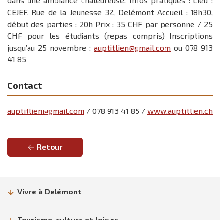
dans une ambiance chaleureuse. Infos pratiques : Lieu :
CEJEF, Rue de la Jeunesse 32, Delémont Accueil : 18h30,
début des parties : 20h Prix : 35 CHF par personne / 25
CHF pour les étudiants (repas compris) Inscriptions
jusqu’au 25 novembre :
auptitlien@gmail.com
ou 078 913
41 85
Contact
auptitlien@gmail.com
/ 078 913 41 85 /
www.auptitlien.ch
Retour
Vivre à Delémont
Tourisme, culture et loisirs