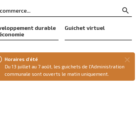
ts
Re
s
veloppement durable
Guichet virtuel
 économie
Horaires d'été
Fer
Du 13 juillet au 7 août, les guichets de l'Administration
ce
communale sont ouverts le matin uniquement.
mes