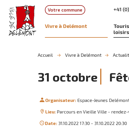
Aller
Aller
Aller
+41 (0
Votre commune
à
au
à
la
contenu
la
recherche
navigation
Vivre à Delémont
Touris
loisir
Accueil
Vivre à Delémont
Actuali
31
octobre
Fêt
Organisateur:
Espace-Jeunes Delémon
Lieu:
Parcours en Vieille Ville - rendez-
Date:
31.10.2022 17:30
-
31.10.2022 20:30