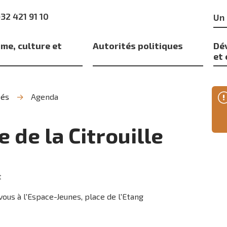
Mo
)32 421 91 10
clé
me, culture et
Autorités politiques
Dé
s
et
tés
Agenda
e de la Citrouille
t
vous à l'Espace-Jeunes, place de l'Etang