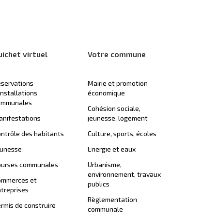
uichet virtuel
Votre commune
servations
Mairie et promotion
installations
économique
ommunales
Cohésion sociale,
nifestations
jeunesse, logement
ntrôle des habitants
Culture, sports, écoles
eunesse
Energie et eaux
ourses communales
Urbanisme,
environnement, travaux
ommerces et
publics
treprises
Règlementation
rmis de construire
communale