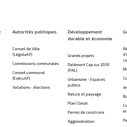
t
Autorités politiques
Développement
G
durable et économie
Conseil de Ville
Ré
(Législatif)
d'
Grands projets
c
Commissions communales
Delémont Cap sur 2030
Ma
(PAL)
Conseil communal
(Exécutif)
Co
Urbanisme - Espaces
publics
Votations - élections
J
Nature et paysage
B
Plan Climat
C
en
Permis de construire
Pe
Agglomération