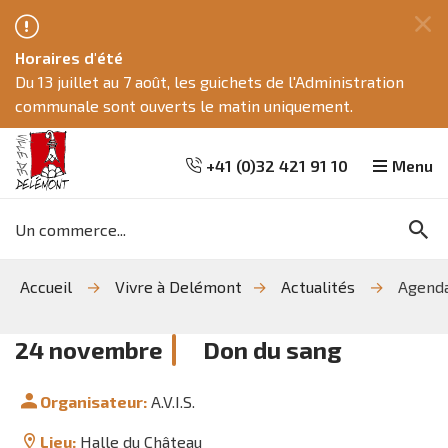
Fe
Horaires d'été
ce
Du 13 juillet au 7 août, les guichets de l'Administration
me
communale sont ouverts le matin uniquement.
+41 (0)32 421 91 10
Menu
Mots
Re
clés
Aller
Aller
Aller
Accueil
Vivre à Delémont
Actualités
Agend
à
au
à
la
contenu
la
recherche
navigation
24
novembre
Don du sang
Organisateur:
A.V.I.S.
Lieu:
Halle du Château