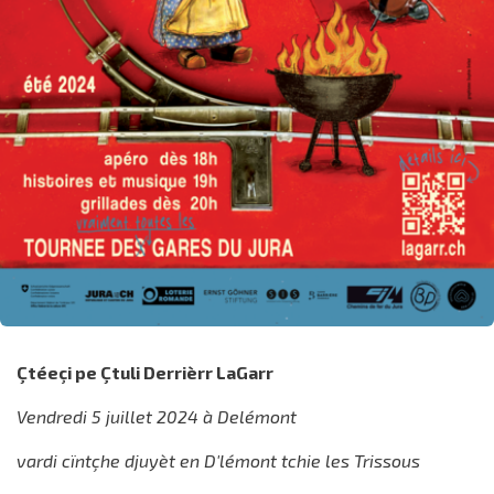
Çtéeçi pe Çtuli Derrièrr LaGarr
Vendredi 5 juillet 2024 à Delémont
vardi cïntçhe djuyèt en D'lémont tchie les Trissous