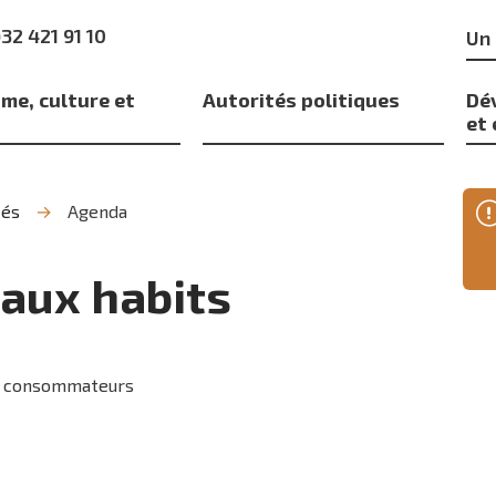
Mo
)32 421 91 10
clé
me, culture et
Autorités politiques
Dé
s
et
tés
Agenda
aux habits
s consommateurs