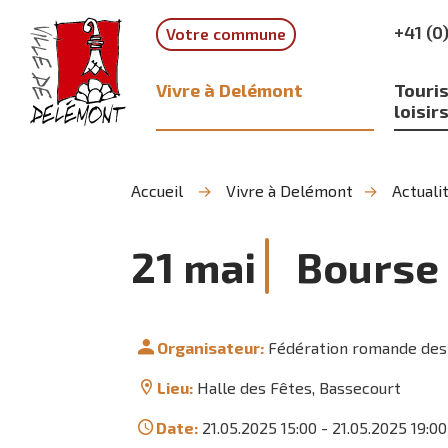
Aller
Aller
Aller
+41 (0
Votre commune
à
au
à
la
contenu
la
recherche
navigation
Vivre à Delémont
Touris
loisir
Accueil
Vivre à Delémont
Actuali
21
mai
Bourse 
Organisateur:
Fédération romande de
Lieu:
Halle des Fêtes, Bassecourt
Date:
21.05.2025 15:00
-
21.05.2025 19:00