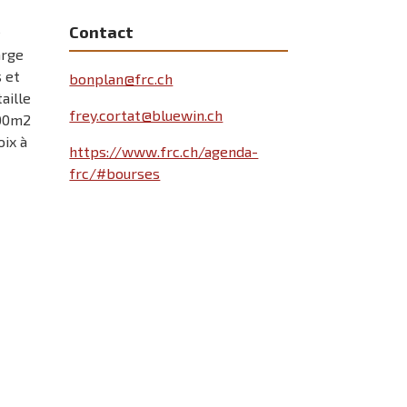
Contact
e
arge
s et
bonplan@frc.ch
aille
frey.cortat@bluewin.ch
000m2
oix à
https://www.frc.ch/agenda-
frc/#bourses