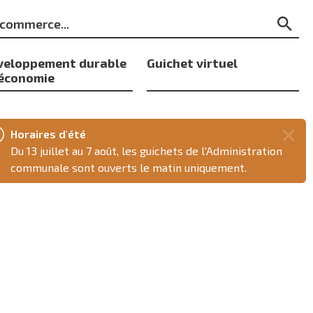
ts
Re
s
veloppement durable
Guichet virtuel
 économie
Horaires d'été
Fer
Du 13 juillet au 7 août, les guichets de l'Administration
ce
communale sont ouverts le matin uniquement.
mes