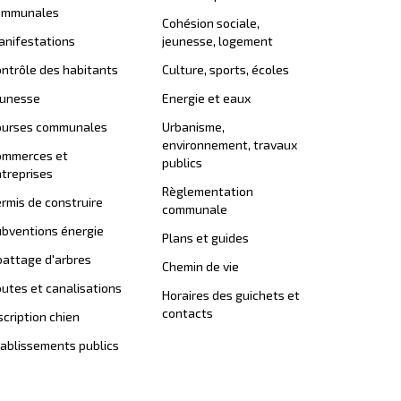
ommunales
Cohésion sociale,
nifestations
jeunesse, logement
ntrôle des habitants
Culture, sports, écoles
eunesse
Energie et eaux
ourses communales
Urbanisme,
environnement, travaux
ommerces et
publics
treprises
Règlementation
rmis de construire
communale
bventions énergie
Plans et guides
attage d'arbres
Chemin de vie
utes et canalisations
Horaires des guichets et
contacts
scription chien
ablissements publics