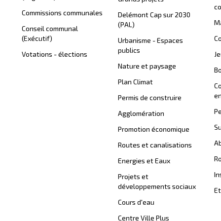
c
Commissions communales
Delémont Cap sur 2030
Ma
(PAL)
Conseil communal
(Exécutif)
Co
Urbanisme - Espaces
publics
Votations - élections
J
Nature et paysage
B
Plan Climat
C
en
Permis de construire
Pe
Agglomération
Su
Promotion économique
Ab
Routes et canalisations
Ro
Energies et Eaux
In
Projets et
développements sociaux
Et
Cours d'eau
Centre Ville Plus