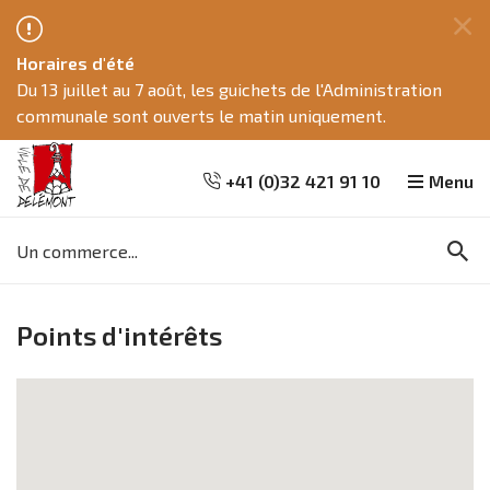
Fe
Horaires d'été
ce
Du 13 juillet au 7 août, les guichets de l'Administration
me
communale sont ouverts le matin uniquement.
+41 (0)32 421 91 10
Menu
Mots
Re
clés
Aller
Aller
Aller
à
au
à
Points d'intérêts
la
contenu
la
recherche
navigation