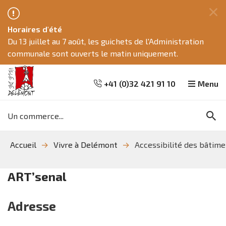
Fe
Horaires d'été
ce
Du 13 juillet au 7 août, les guichets de l'Administration
me
communale sont ouverts le matin uniquement.
+41 (0)32 421 91 10
Menu
Mots
Re
clés
Aller
Aller
Aller
Accueil
Vivre à Delémont
Accessibilité des bâtim
à
au
à
la
contenu
la
recherche
navigation
ART’senal
Adresse