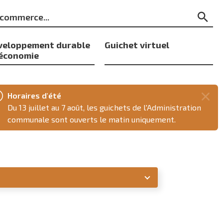
ts
Re
s
veloppement durable
Guichet virtuel
 économie
Horaires d'été
Fer
Du 13 juillet au 7 août, les guichets de l'Administration
ce
communale sont ouverts le matin uniquement.
mes