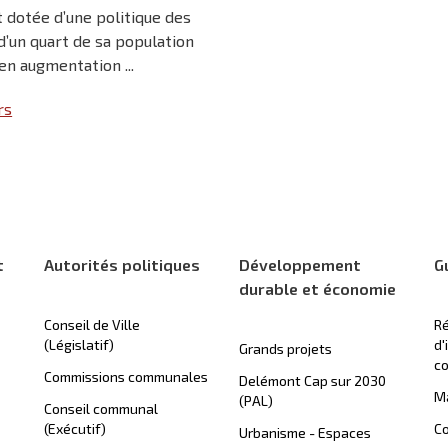
t dotée d’une politique des
d’un quart de sa population
en augmentation ...
rs
t
Autorités politiques
Développement
G
durable et économie
Conseil de Ville
Ré
(Législatif)
d'
Grands projets
c
Commissions communales
Delémont Cap sur 2030
Ma
(PAL)
Conseil communal
(Exécutif)
Co
Urbanisme - Espaces