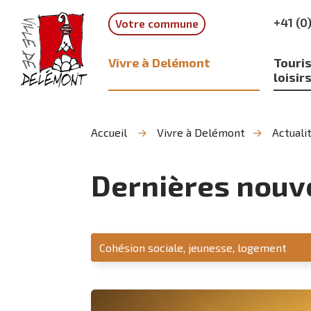
Aller
Aller
Aller
+41 (0
Votre commune
à
au
à
la
contenu
la
recherche
navigation
Vivre à Delémont
Touris
loisir
Accueil
Vivre à Delémont
Actuali
Dernières nouv
Service