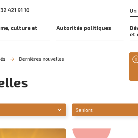
Mo
)32 421 91 10
clé
me, culture et
Autorités politiques
Dé
s
et
tés
Dernières nouvelles
elles
Unité